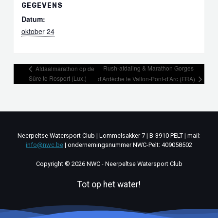
GEGEVENS
Datum:
oktober 24
Rush-afdaling & Marathon Gorges
Afdaalmarathon op de
Sûre te Rosport (Lux.)
d’Ardèche te Vallon-Pont-d’Arc (FRA)
Neerpeltse Watersport Club | Lommelsakker 7 | B-3910 PELT | mail:
info@nwc.be
| ondernemingsnummer NWC-Pelt: 409058502
Copyright © 2026 NWC - Neerpeltse Watersport Club
Tot op het water!