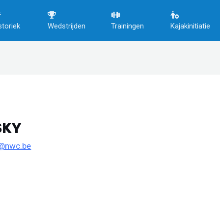
storiek
Wedstrijden
Trainingen
Kajakinitiatie
SKY
o@nwc.be