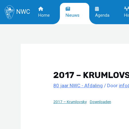
NWC
Home
Nieuws
Agenda
Hi
Ga
naar
de
inhoud
2017 – KRUMLOV
80 jaar NWC - Afdaling
/ Door
inf
2017 – Krumlovsky
Downloaden