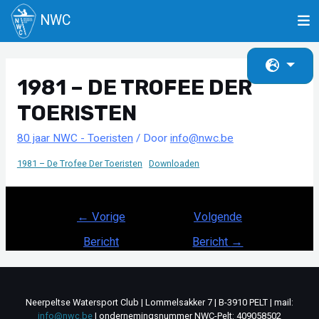
NWC
Ga
naar
1981 – DE TROFEE DER
de
inhoud
TOERISTEN
80 jaar NWC - Toeristen
/ Door
info@nwc.be
1981 – De Trofee Der Toeristen
Downloaden
Bericht
←
Vorige
Volgende
navigatie
Bericht
Bericht
→
Neerpeltse Watersport Club | Lommelsakker 7 | B-3910 PELT | mail:
info@nwc.be
| ondernemingsnummer NWC-Pelt: 409058502